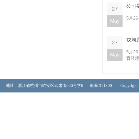
公司
27
5月2
May
戎均
27
5月2
May
育经理
地址：浙江省杭州市临安区武肃街666号学6 邮编:311300 Copyrigh