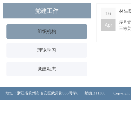
党建工作
林生
16
序号
Apr
王彬姜
组织机构
理论学习
党建动态
地址：浙江省杭州市临安区武肃街666号学6 邮编:311300 Copyrigh