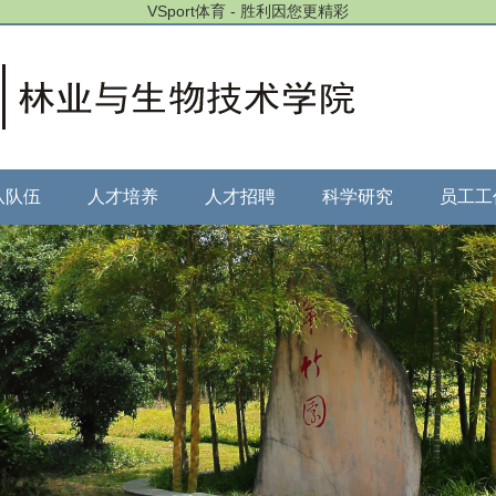
VSport体育 - 胜利因您更精彩
队队伍
人才培养
人才招聘
科学研究
员工工