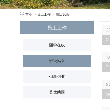
首页
>
员工工作
>
班级风采
员工工作
2
Oc
团学在线
8
班级风采
Oc
创新创业
2
奖优助困
Se