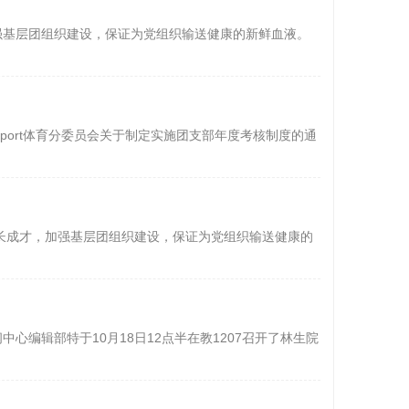
强基层团组织建设，保证为党组织输送健康的新鲜血液。
团VSport体育分委员会关于制定实施团支部年度考核制度的通
长成才，加强基层团组织建设，保证为党组织输送健康的
编辑部特于10月18日12点半在教1207召开了林生院