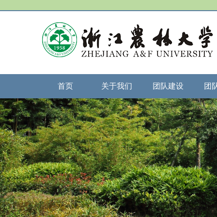
首页
关于我们
团队建设
团