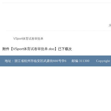
来
VSport体育试卷审批单
附件【
VSport体育试卷审批单.doc
】已下载
次
地址：浙江省杭州市临安区武肃街666号学6 邮编:311300 Copyrigh